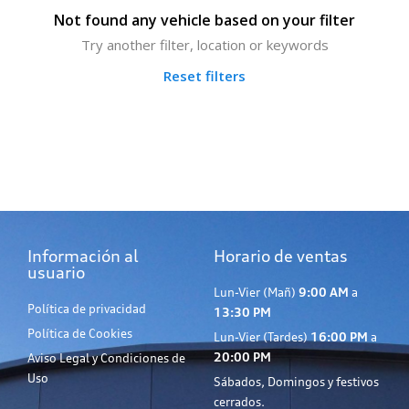
Not found any vehicle based on your filter
Try another filter, location or keywords
Reset filters
Información al
Horario de ventas
usuario
Lun-Vier (Mañ)
9:00 AM
a
Política de privacidad
13:30 PM
Política de Cookies
Lun-Vier (Tardes)
16:00 PM
a
20:00 PM
Aviso Legal y Condiciones de
Uso
Sábados, Domingos y festivos
cerrados.