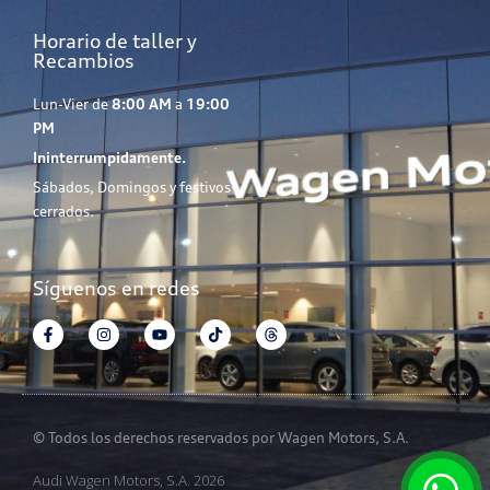
Horario de taller y
Recambios
Lun-Vier de
8:00 AM
a
19:00
PM
Ininterrumpidamente.
Sábados, Domingos y festivos
cerrados.
Síguenos en redes
© Todos los derechos reservados por Wagen Motors, S.A.
Audi Wagen Motors, S.A. 2026