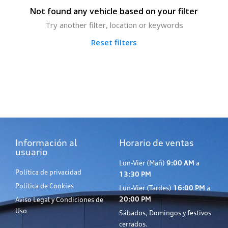
Not found any vehicle based on your filter
Try another filter, location or keywords
Reset filters
Información al
Horario de ventas
usuario
Lun-Vier (Mañ)
9:00 AM
a
Política de privacidad
13:30 PM
Política de Cookies
Lun-Vier (Tardes)
16:00 PM
a
20:00 PM
Aviso Legal y Condiciones de
Uso
Sábados, Domingos y festivos
cerrados.