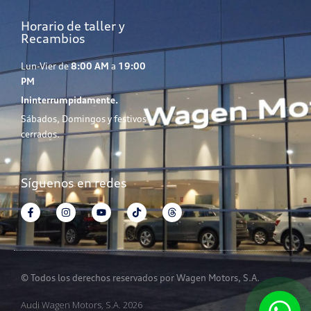
Horario de taller y
Recambios
Lun-Vier de
8:00 AM
a
19:00
PM
Ininterrumpidamente.
Sábados, Domingos y festivos
cerrados.
Síguenos en redes
© Todos los derechos reservados por Wagen Motors, S.A.
Audi Wagen Motors, S.A. 2026