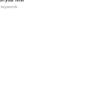
n your filter
or keywords