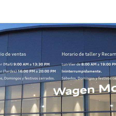
io de ventas
Horario de taller y Reca
er (Mañ)
9:00 AM
a
13:30 PM
Lun-Vier de
8:00 AM
a
19:00 P
er (Tardes)
16:00 PM
a
20:00 PM
Ininterrumpidamente.
s, Domingos y festivos cerrados.
Sábados, Domingos y festivos c