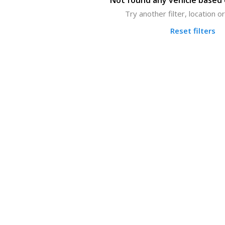
Not found any vehicle based o
Try another filter, location 
Reset filters