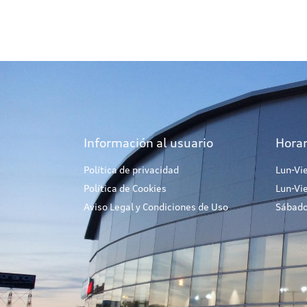
Información al usuario
Horar
Política de privacidad
Lun-Vi
Política de Cookies
Lun-Vi
Aviso Legal y Condiciones de Uso
Sábado