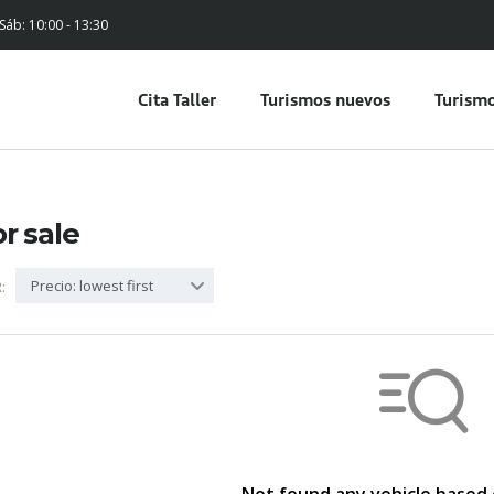
 Sáb: 10:00 - 13:30
Cita Taller
Turismos nuevos
Turismo
or sale
Precio: lowest first
: