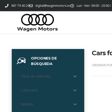
967 79 40 29
digital@wagenmotors.es
Lun - Vier: 09:00 - 20:00 /
Cars f
OPCIONES DE
BÚSQUEDA
ORDENAR POR
Tipos de vehiculos
Carrocería
Modelo