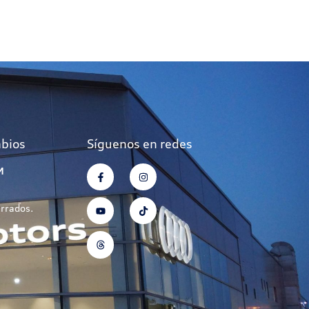
mbios
Síguenos en redes
M
errados.