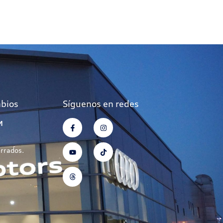
mbios
Síguenos en redes
M
errados.