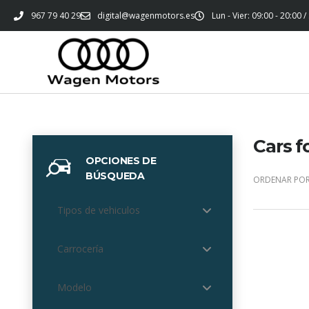
967 79 40 29
digital@wagenmotors.es
Lun - Vier: 09:00 - 20:00 /
Cars f
OPCIONES DE
BÚSQUEDA
ORDENAR POR
Tipos de vehiculos
Carrocería
Modelo