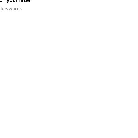
n your filter
or keywords