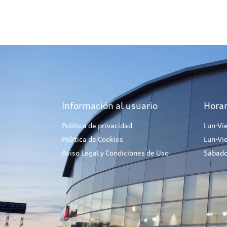
Información al usuario
Horar
Política de privacidad
Lun-Vi
Política de Cookies
Lun-Vi
Aviso Legal y Condiciones de Uso
Sábado