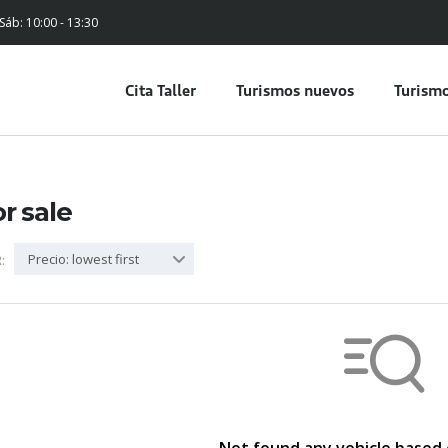
 Sáb: 10:00 - 13:30
Cita Taller
Turismos nuevos
Turismo
or sale
Precio: lowest first
: