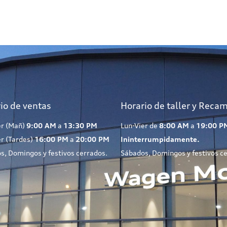
io de ventas
Horario de taller y Reca
er (Mañ)
9:00 AM
a
13:30 PM
Lun-Vier de
8:00 AM
a
19:00 P
er (Tardes)
16:00 PM
a
20:00 PM
Ininterrumpidamente.
s, Domingos y festivos cerrados.
Sábados, Domingos y festivos c