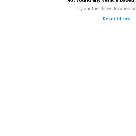
Not found any vehicle based o
Try another filter, location 
Reset filters