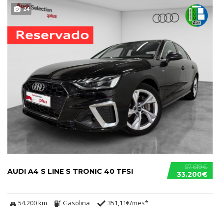
24
57.619€
AUDI A4 S LINE S TRONIC 40 TFSI
33.200€
54.200 km
Gasolina
351,11€/mes*