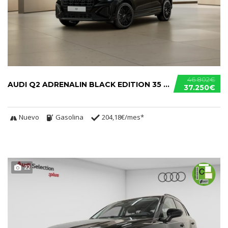
46.802€
AUDI Q2 ADRENALIN BLACK EDITION 35 TFSI
37.250€
Nuevo
Gasolina
204,18€/mes*
22