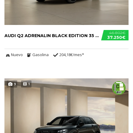
46.802€
AUDI Q2 ADRENALIN BLACK EDITION 35 TFSI
37.250€
Nuevo
Gasolina
204,18€/mes*
9
1