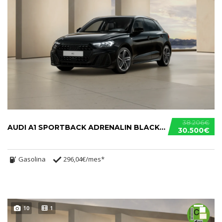
38.206€
AUDI A1 SPORTBACK ADRENALIN BLACK EDITION S TRONIC 30 TFSI.....
30.500€
Gasolina
296,04€/mes*
10
1