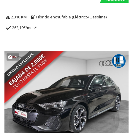
2.310 KM
Híbrido enchufable (Eléctrico/Gasolina)
262,10€/mes*
21