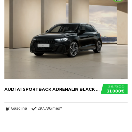
38.780€
AUDI A1 SPORTBACK ADRENALIN BLACK EDITION S TRONIC 30 TFSI.....
31.000€
Gasolina
297,73€/mes*