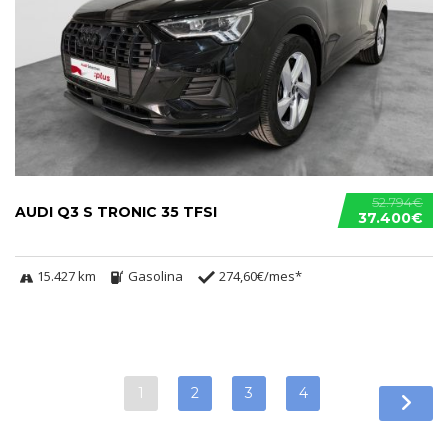
52.794€
AUDI Q3 S TRONIC 35 TFSI
37.400€
15.427 km
Gasolina
274,60€/mes*
1
2
3
4