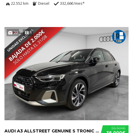
22.552 km
Diesel
332,66€/mes*
22
1
55.501€
AUDI A3 ALLSTREET GENUINE S TRONIC 40 TFSIE
36.000€