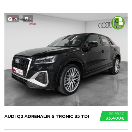
21
1
50.995€
AUDI Q2 ADRENALIN S TRONIC 35 TDI
33.400€