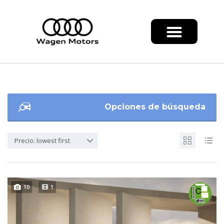
Opciones de búsqueda
Precio: lowest first
10
1