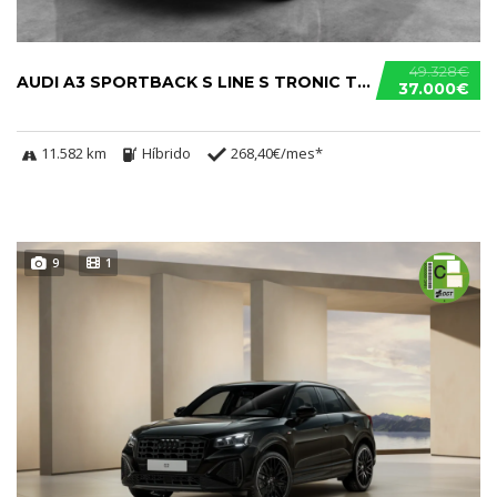
49.328€
AUDI A3 SPORTBACK S LINE S TRONIC TFSIE
37.000€
11.582 km
Híbrido
268,40€/mes*
9
1