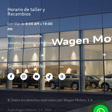
Horario de taller y
Recambios
Lun-Vier de
8:00 AM
a
19:00
PM
Ininterrumpidamente.
Sábados, Domingos y festivos
cerrados.
Síguenos en redes
© Todos los derechos reservados por Wagen Motors, S.A.
Audi Wagen Motors, S.A. 2026