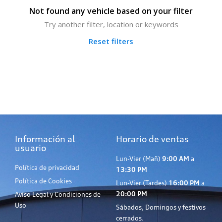
Not found any vehicle based on your filter
Try another filter, location or keywords
Reset filters
Información al
Horario de ventas
usuario
Lun-Vier (Mañ)
9:00 AM
a
Política de privacidad
13:30 PM
Política de Cookies
Lun-Vier (Tardes)
16:00 PM
a
20:00 PM
Aviso Legal y Condiciones de
Uso
Sábados, Domingos y festivos
cerrados.