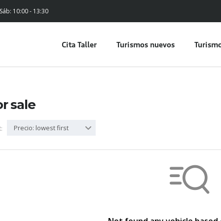
 Sáb: 10:00 - 13:30
Cita Taller
Turismos nuevos
Turismo
or sale
Precio: lowest first
: