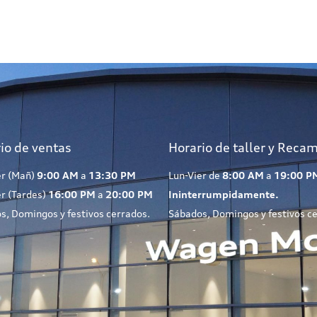
io de ventas
Horario de taller y Reca
er (Mañ)
9:00 AM
a
13:30 PM
Lun-Vier de
8:00 AM
a
19:00 P
er (Tardes)
16:00 PM
a
20:00 PM
Ininterrumpidamente.
s, Domingos y festivos cerrados.
Sábados, Domingos y festivos c