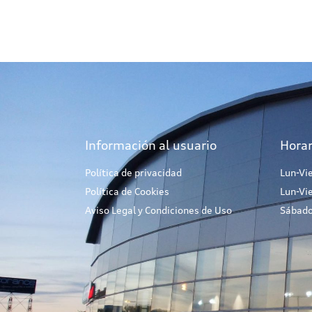
Información al usuario
Horar
Política de privacidad
Lun-Vi
Política de Cookies
Lun-Vi
Aviso Legal y Condiciones de Uso
Sábado