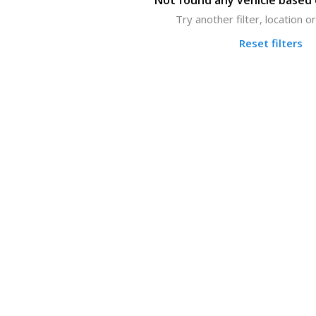
Not found any vehicle based o
Try another filter, location 
Reset filters