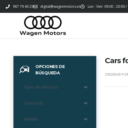
967 79 40 29
digital@wagenmotors.es
Lun - Vier: 09:00 - 20:00 /
Cars f
OPCIONES DE
BÚSQUEDA
ORDENAR POR
Tipos de vehiculos
Carrocería
Modelo