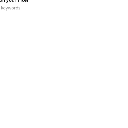
n your filter
or keywords