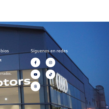
mbios
Síguenos en redes
M
errados.