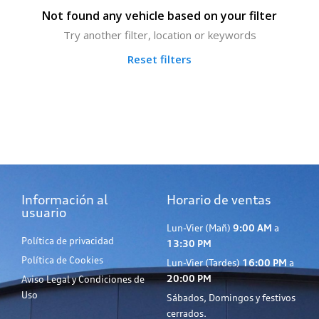
Not found any vehicle based on your filter
Try another filter, location or keywords
Reset filters
Información al
Horario de ventas
usuario
Lun-Vier (Mañ)
9:00 AM
a
Política de privacidad
13:30 PM
Política de Cookies
Lun-Vier (Tardes)
16:00 PM
a
20:00 PM
Aviso Legal y Condiciones de
Uso
Sábados, Domingos y festivos
cerrados.