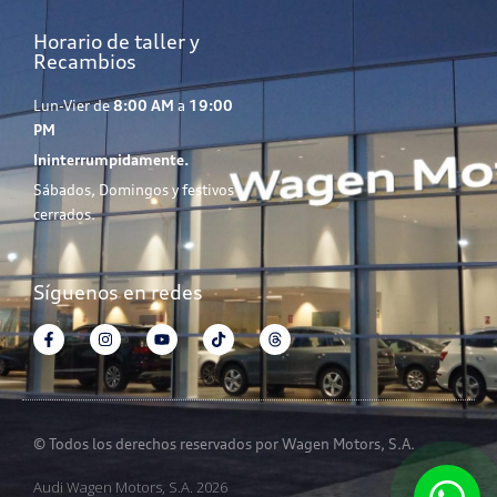
Horario de taller y
Recambios
Lun-Vier de
8:00 AM
a
19:00
PM
Ininterrumpidamente.
Sábados, Domingos y festivos
cerrados.
Síguenos en redes
© Todos los derechos reservados por Wagen Motors, S.A.
Audi Wagen Motors, S.A. 2026