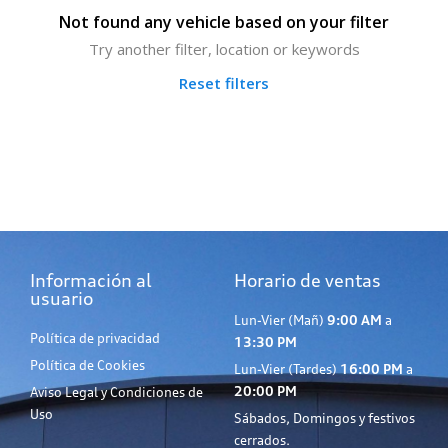
Not found any vehicle based on your filter
Try another filter, location or keywords
Reset filters
Información al
Horario de ventas
usuario
Lun-Vier (Mañ)
9:00 AM
a
Política de privacidad
13:30 PM
Política de Cookies
Lun-Vier (Tardes)
16:00 PM
a
20:00 PM
Aviso Legal y Condiciones de
Uso
Sábados, Domingos y festivos
cerrados.