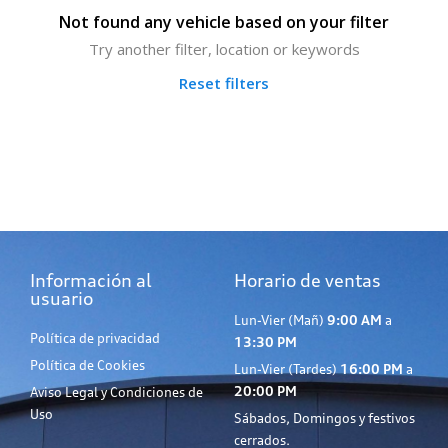
Not found any vehicle based on your filter
Try another filter, location or keywords
Reset filters
Información al
Horario de ventas
usuario
Lun-Vier (Mañ)
9:00 AM
a
Política de privacidad
13:30 PM
Política de Cookies
Lun-Vier (Tardes)
16:00 PM
a
20:00 PM
Aviso Legal y Condiciones de
Uso
Sábados, Domingos y festivos
cerrados.