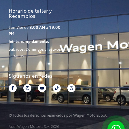
Horario de taller y
Recambios
Lun-Vier de
8:00 AM
a
19:00
PM
Ininterrumpidamente.
Sábados, Domingos y festivos
cerrados.
Síguenos en redes
© Todos los derechos reservados por Wagen Motors, S.A.
Audi Wagen Motors, S.A. 2026