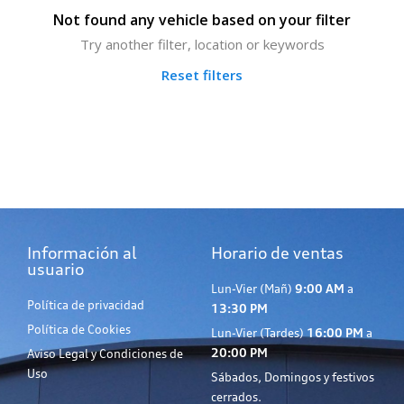
Not found any vehicle based on your filter
Try another filter, location or keywords
Reset filters
Información al
Horario de ventas
usuario
Lun-Vier (Mañ)
9:00 AM
a
Política de privacidad
13:30 PM
Política de Cookies
Lun-Vier (Tardes)
16:00 PM
a
20:00 PM
Aviso Legal y Condiciones de
Uso
Sábados, Domingos y festivos
cerrados.