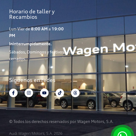
Horario de taller y
Recambios
Lun-Vier de
8:00 AM
a
19:00
PM
Ininterrumpidamente.
Sábados, Domingos y festivos
cerrados.
Síguenos en redes
© Todos los derechos reservados por Wagen Motors, S.A.
Audi Wagen Motors, S.A. 2026