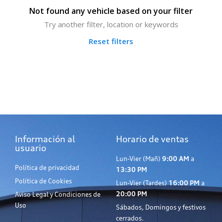
Not found any vehicle based on your filter
Try another filter, location or keywords
Reset filters
Información al
Horario de ventas
usuario
Lun-Vier (Mañ)
9:00 AM
a
Política de privacidad
13:30 PM
Política de Cookies
Lun-Vier (Tardes)
16:00 PM
a
20:00 PM
Aviso Legal y Condiciones de
Uso
Sábados, Domingos y festivos
cerrados.