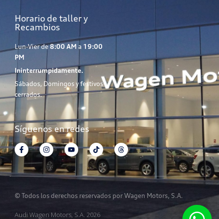
Horario de taller y
Recambios
Lun-Vier de
8:00 AM
a
19:00
PM
Ininterrumpidamente.
Sábados, Domingos y festivos
cerrados.
Síguenos en redes
© Todos los derechos reservados por Wagen Motors, S.A.
Audi Wagen Motors, S.A. 2026