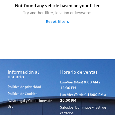
Not found any vehicle based on your filter
Try another filter, location or keywords
Reset filters
Información al
Horario de ventas
usuario
Lun-Vier (Mañ)
9:00 AM
a
Política de privacidad
13:30 PM
Política de Cookies
Lun-Vier (Tardes)
16:00 PM
a
20:00 PM
Aviso Legal y Condiciones de
Uso
Sábados, Domingos y festivos
cerrados.