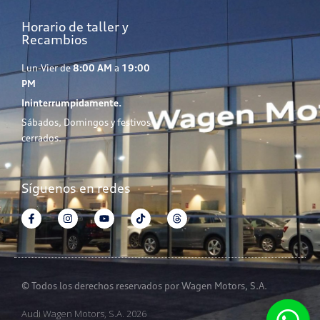
Horario de taller y
Recambios
Lun-Vier de
8:00 AM
a
19:00
PM
Ininterrumpidamente.
Sábados, Domingos y festivos
cerrados.
Síguenos en redes
© Todos los derechos reservados por Wagen Motors, S.A.
Audi Wagen Motors, S.A. 2026