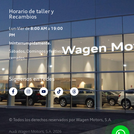
Horario de taller y
Recambios
Lun-Vier de
8:00 AM
a
19:00
PM
Ininterrumpidamente.
Sábados, Domingos y festivos
cerrados.
Síguenos en redes
© Todos los derechos reservados por Wagen Motors, S.A.
Audi Wagen Motors, S.A. 2026