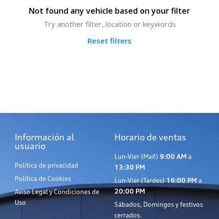
Not found any vehicle based on your filter
Try another filter, location or keywords
Reset filters
Información al
Horario de ventas
usuario
Lun-Vier (Mañ)
9:00 AM
a
Política de privacidad
13:30 PM
Política de Cookies
Lun-Vier (Tardes)
16:00 PM
a
20:00 PM
Aviso Legal y Condiciones de
Uso
Sábados, Domingos y festivos
cerrados.