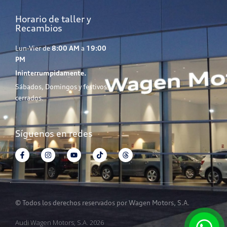
Horario de taller y
Recambios
Lun-Vier de
8:00 AM
a
19:00
PM
Ininterrumpidamente.
Sábados, Domingos y festivos
cerrados.
Síguenos en redes
© Todos los derechos reservados por Wagen Motors, S.A.
Audi Wagen Motors, S.A. 2026