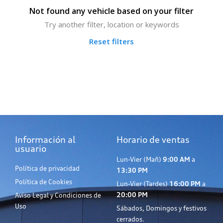
Not found any vehicle based on your filter
Try another filter, location or keywords
Reset filters
Información al
Horario de ventas
usuario
Lun-Vier (Mañ)
9:00 AM
a
Política de privacidad
13:30 PM
Política de Cookies
Lun-Vier (Tardes)
16:00 PM
a
20:00 PM
Aviso Legal y Condiciones de
Uso
Sábados, Domingos y festivos
cerrados.