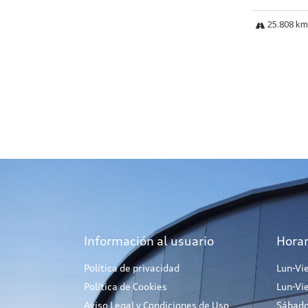
25.808 km
Información al usuario
Horar
Política de privacidad
Lun-Vi
Política de Cookies
Lun-Vi
Aviso Legal y Condiciones de Uso
Sábado