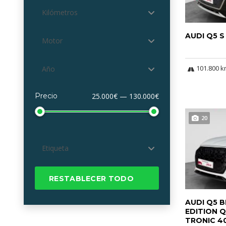
Kilómetros
AUDI Q5 S
Motor
101.800 
Año
Precio
25.000€ — 130.000€
20
Etiqueta
RESTABLECER TODO
AUDI Q5 B
EDITION 
TRONIC 40