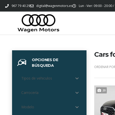
967 79 40 29
digital@wagenmotors.es
Lun - Vier: 09:00 - 20:00 /
Cars f
OPCIONES DE
BÚSQUEDA
ORDENAR POR
Tipos de vehiculos
20
Carrocería
Modelo