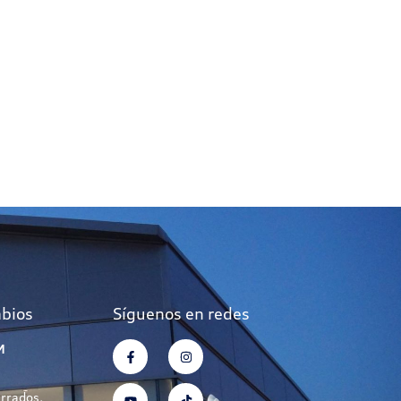
mbios
Síguenos en redes
M
errados.