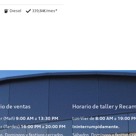
Diesel
339,84€/mes*
io de ventas
Horario de taller y Reca
er (Mañ)
9:00 AM
a
13:30 PM
Lun-Vier de
8:00 AM
a
19:00 P
er (Tardes)
16:00 PM
a
20:00 PM
Ininterrumpidamente.
s, Domingos y festivos cerrados.
Sábados, Domingos y festivos c