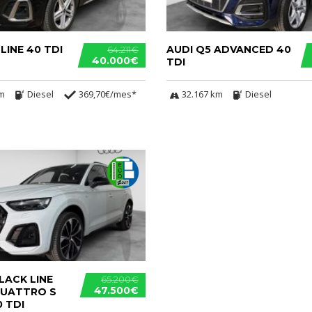
 LINE 40 TDI
AUDI Q5 ADVANCED 40
64.211€
40.000€
TDI
km
Diesel
369,70€/mes*
32.167 km
Diesel
LACK LINE
65.200€
47.500€
QUATTRO S
 TDI