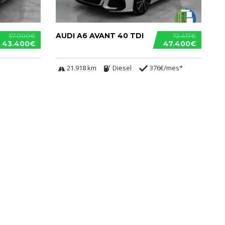
AUDI A6 AVANT 40 TDI
57.000€
72.417€
43.400€
47.400€
21.918 km
Diesel
376€/mes*