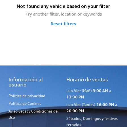
Not found any vehicle based on your filter
Try another filter, location or keywords
Reset filters
Información al
Horario de ventas
usuario
Lun-Vier (Mañ)
9:00 AM
a
Política de privacidad
13:30 PM
Política de Cookies
Lun-Vier (Tardes)
16:00 PM
a
20:00 PM
Aviso Legal y Condiciones de
Uso
Sábados, Domingos y festivos
cerrados.