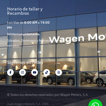
Horario de taller y
Recambios
Lun-Vier de
8:00 AM
a
19:00
PM
Ininterrumpidamente.
Sábados, Domingos y festivos
cerrados.
Síguenos en redes
© Todos los derechos reservados por Wagen Motors, S.A.
Audi Wagen Motors, S.A. 2026