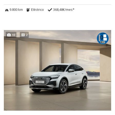
9.800 km
Eléctrico
368,48€/mes*
10
2