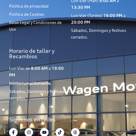
Lun-Vier (Mañ)
9:00 AM
a
Política de privacidad
13:30 PM
Política de Cookies
Lun-Vier (Tardes)
16:00 PM
a
20:00 PM
Aviso Legal y Condiciones de
Uso
Sábados, Domingos y festivos
cerrados.
Horario de taller y
Recambios
Lun-Vier de
8:00 AM
a
19:00
PM
Ininterrumpidamente.
Sábados, Domingos y festivos
cerrados.
Síguenos en redes