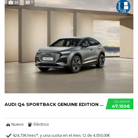
10
1
62.663€
AUDI Q4 SPORTBACK GENUINE EDITION 45 E-TRON
47.150€
Nuevo
Eléctrico
424,73€/mes*, y una cuota en el mes 12 de 4.050,00€