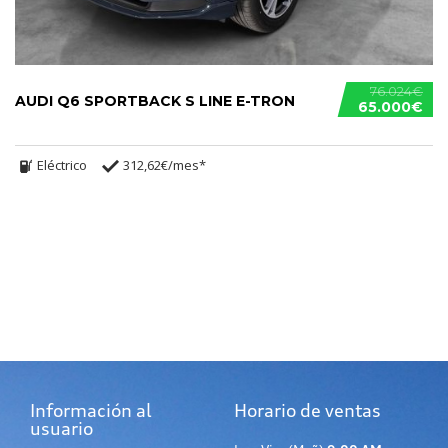
76.024€
AUDI Q6 SPORTBACK S LINE E-TRON
65.000€
Eléctrico
312,62€/mes*
Información al
Horario de ventas
usuario