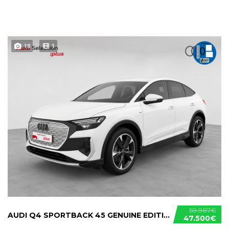
18
1
59.987€
AUDI Q4 SPORTBACK 45 GENUINE EDITION E-TRON
47.500€