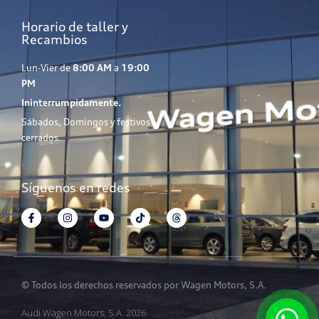
Horario de taller y
Recambios
Lun-Vier de
8:00 AM
a
19:00
PM
Ininterrumpidamente.
Sábados, Domingos y festivos
cerrados.
Síguenos en redes
© Todos los derechos reservados por Wagen Motors, S.A.
Audi Wagen Motors, S.A. 2026