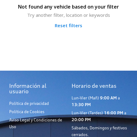
Not found any vehicle based on your filter
Try another filter, location or keywords
Reset filters
Información al
Horario de ventas
usuario
Lun-Vier (Mañ)
9:00 AM
a
Política de privacidad
13:30 PM
Política de Cookies
Lun-Vier (Tardes)
16:00 PM
a
20:00 PM
Aviso Legal y Condiciones de
Uso
Sábados, Domingos y festivos
cerrados.