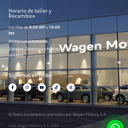
Horario de taller y
Recambios
Lun-Vier de
8:00 AM
a
19:00
PM
Ininterrumpidamente.
Sábados, Domingos y festivos
cerrados.
Síguenos en redes
© Todos los derechos reservados por Wagen Motors, S.A.
Audi Wagen Motors, S.A. 2026