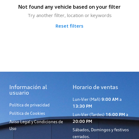
Not found any vehicle based on your filter
Try another filter, location or keywords
Reset filters
Información al
Horario de ventas
usuario
Lun-Vier (Mañ)
9:00 AM
a
Política de privacidad
13:30 PM
Política de Cookies
Lun-Vier (Tardes)
16:00 PM
a
20:00 PM
Aviso Legal y Condiciones de
Uso
Sábados, Domingos y festivos
cerrados.