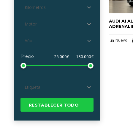
Kilómetros
AUDI A1 A
Motor
ADRENALIN
Nuevo
Año
Precio
25.000€ — 130.000€
Etiqueta
RESTABLECER TODO