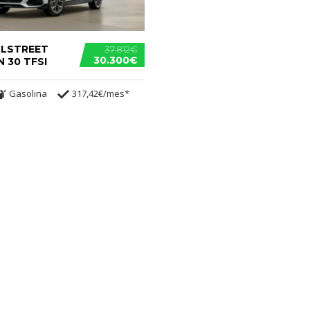
LLSTREET
37.812€
30.300€
 30 TFSI
Gasolina
317,42€/mes*