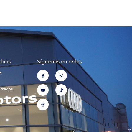
mbios
Síguenos en redes
M
errados.