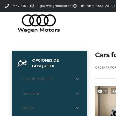
967 79 40 29
digital@wagenmotors.es
Lun - Vier: 09:00 - 20:00 /
Cars f
OPCIONES DE
BÚSQUEDA
ORDENAR POR
Tipos de vehiculos
10
Carrocería
Modelo