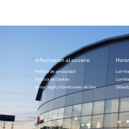
Información al usuario
Horar
Política de privacidad
Lun-Vi
Política de Cookies
Lun-Vi
Aviso Legal y Condiciones de Uso
Sábado