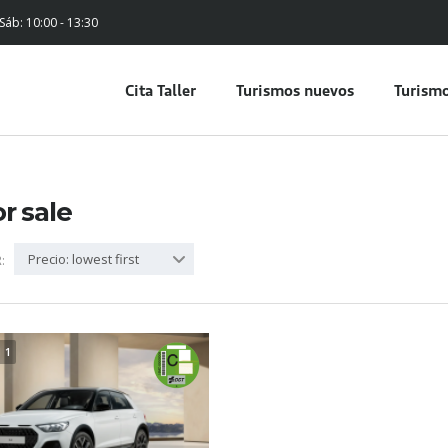
 Sáb: 10:00 - 13:30
Cita Taller
Turismos nuevos
Turismo
or sale
Precio: lowest first
:
1