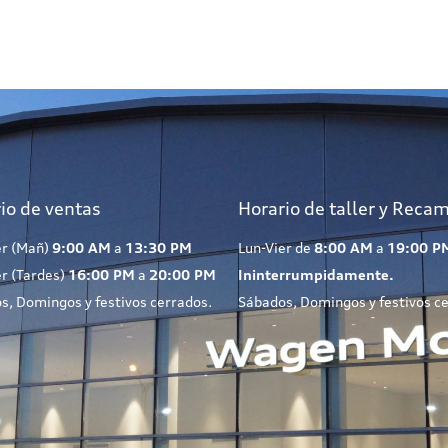
io de ventas
Horario de taller y Reca
er (Mañ)
9:00 AM
a
13:30 PM
Lun-Vier de
8:00 AM
a
19:00 P
er (Tardes)
16:00 PM
a
20:00 PM
Ininterrumpidamente.
s, Domingos y festivos cerrados.
Sábados, Domingos y festivos c