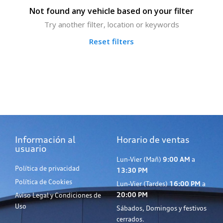
Not found any vehicle based on your filter
Try another filter, location or keywords
Reset filters
Información al
Horario de ventas
usuario
Lun-Vier (Mañ)
9:00 AM
a
Política de privacidad
13:30 PM
Política de Cookies
Lun-Vier (Tardes)
16:00 PM
a
20:00 PM
Aviso Legal y Condiciones de
Uso
Sábados, Domingos y festivos
cerrados.