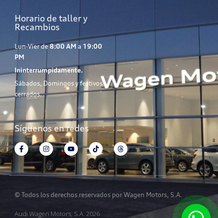
Horario de taller y
Recambios
Lun-Vier de
8:00 AM
a
19:00
PM
Ininterrumpidamente.
Sábados, Domingos y festivos
cerrados.
Síguenos en redes
© Todos los derechos reservados por Wagen Motors, S.A.
Audi Wagen Motors, S.A. 2026