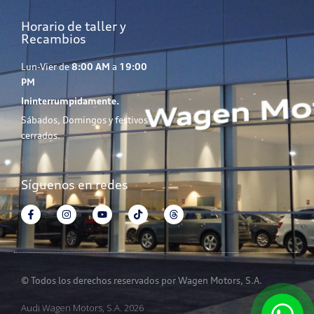
Horario de taller y
Recambios
Lun-Vier de
8:00 AM
a
19:00
PM
Ininterrumpidamente.
Sábados, Domingos y festivos
cerrados.
Síguenos en redes
© Todos los derechos reservados por Wagen Motors, S.A.
Audi Wagen Motors, S.A. 2026