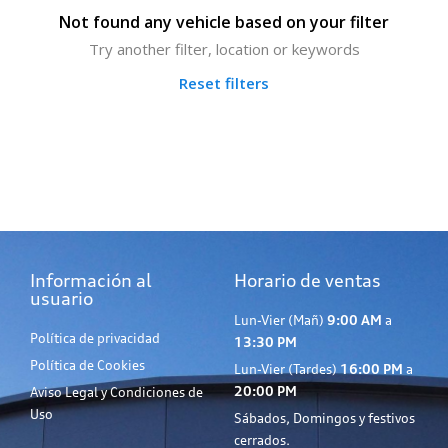
Not found any vehicle based on your filter
Try another filter, location or keywords
Reset filters
Información al
Horario de ventas
usuario
Lun-Vier (Mañ)
9:00 AM
a
Política de privacidad
13:30 PM
Política de Cookies
Lun-Vier (Tardes)
16:00 PM
a
20:00 PM
Aviso Legal y Condiciones de
Uso
Sábados, Domingos y festivos
cerrados.