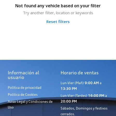
Not found any vehicle based on your filter
Try another filter, location or keywords
Reset filters
Información al
Horario de ventas
usuario
Lun-Vier (Mañ)
9:00 AM
a
Política de privacidad
13:30 PM
Política de Cookies
Lun-Vier (Tardes)
16:00 PM
a
20:00 PM
Aviso Legal y Condiciones de
Uso
Sábados, Domingos y festivos
cerrados.