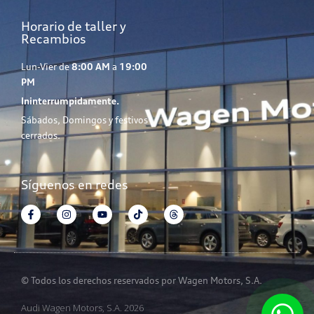
Horario de taller y
Recambios
Lun-Vier de
8:00 AM
a
19:00
PM
Ininterrumpidamente.
Sábados, Domingos y festivos
cerrados.
Síguenos en redes
© Todos los derechos reservados por Wagen Motors, S.A.
Audi Wagen Motors, S.A. 2026