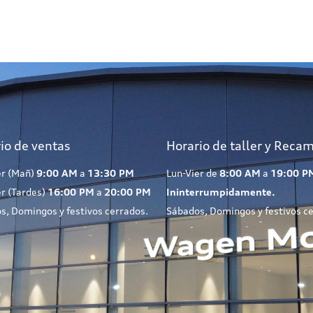
io de ventas
Horario de taller y Reca
er (Mañ)
9:00 AM
a
13:30 PM
Lun-Vier de
8:00 AM
a
19:00 P
er (Tardes)
16:00 PM
a
20:00 PM
Ininterrumpidamente.
s, Domingos y festivos cerrados.
Sábados, Domingos y festivos c