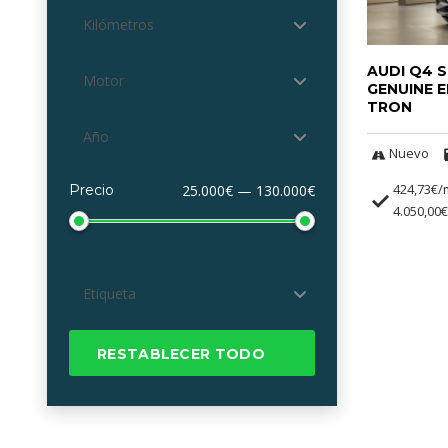
Kilómetros
AUDI Q4 
Motor
GENUINE E
TRON
Año
Nuevo
424,73€/
Precio
25.000€ — 130.000€
4.050,00€
Etiqueta
RESTABLECER TODO