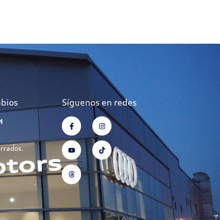
mbios
Síguenos en redes
M
errados.