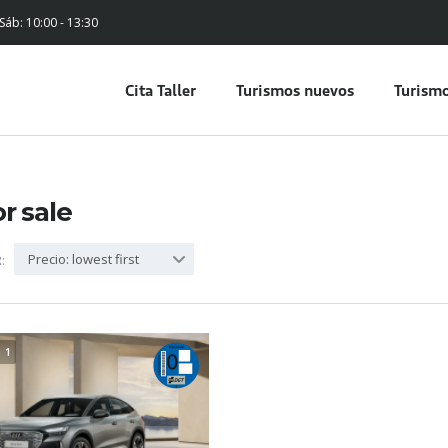
 Sáb: 10:00 - 13:30
Cita Taller
Turismos nuevos
Turismo
or sale
Precio: lowest first
:
1