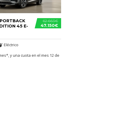
SPORTBACK
62.663€
47.150€
DITION 45 E-
Eléctrico
mes*, y una cuota en el mes 12 de