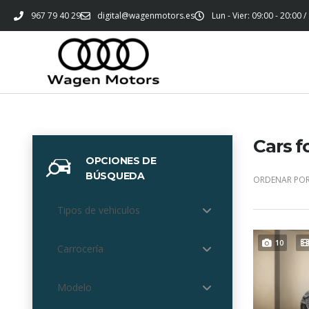
967 79 40 29
digital@wagenmotors.es
Lun - Vier: 09:00 - 20:00 /
Cars f
OPCIONES DE
BÚSQUEDA
ORDENAR POR
Tipos de vehiculos
10
Carrocería
Modelo