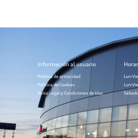
Información al usuario
Horar
Política de privacidad
Lun-Vi
Política de Cookies
Lun-Vi
Aviso Legal y Condiciones de Uso
Sábado