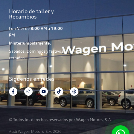
Horario de taller y
Recambios
Lun-Vier de
8:00 AM
a
19:00
PM
Ininterrumpidamente.
Sábados, Domingos y festivos
cerrados.
Síguenos en redes
© Todos los derechos reservados por Wagen Motors, S.A.
Audi Wagen Motors, S.A. 2026