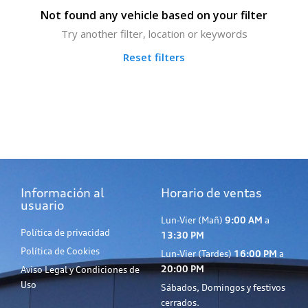
Not found any vehicle based on your filter
Try another filter, location or keywords
Reset filters
Información al
Horario de ventas
usuario
Lun-Vier (Mañ)
9:00 AM
a
Política de privacidad
13:30 PM
Política de Cookies
Lun-Vier (Tardes)
16:00 PM
a
20:00 PM
Aviso Legal y Condiciones de
Uso
Sábados, Domingos y festivos
cerrados.