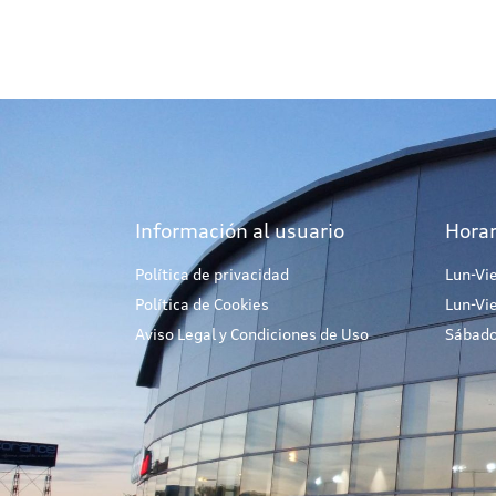
Información al usuario
Horar
Política de privacidad
Lun-Vi
Política de Cookies
Lun-Vi
Aviso Legal y Condiciones de Uso
Sábado