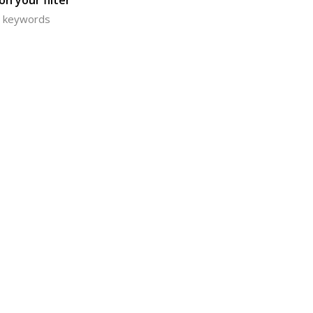
n your filter
or keywords