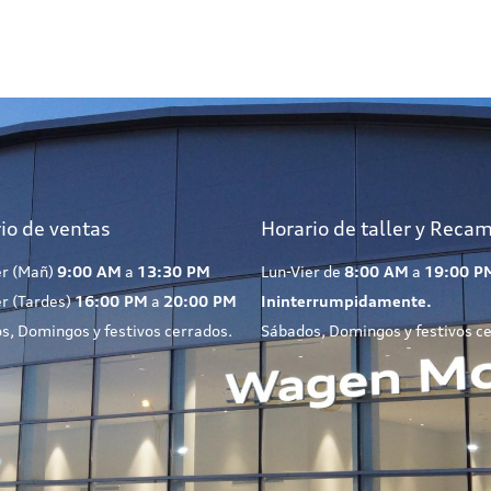
io de ventas
Horario de taller y Reca
er (Mañ)
9:00 AM
a
13:30 PM
Lun-Vier de
8:00 AM
a
19:00 P
er (Tardes)
16:00 PM
a
20:00 PM
Ininterrumpidamente.
s, Domingos y festivos cerrados.
Sábados, Domingos y festivos c