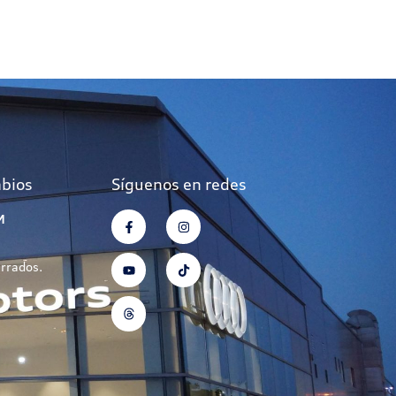
mbios
Síguenos en redes
M
errados.