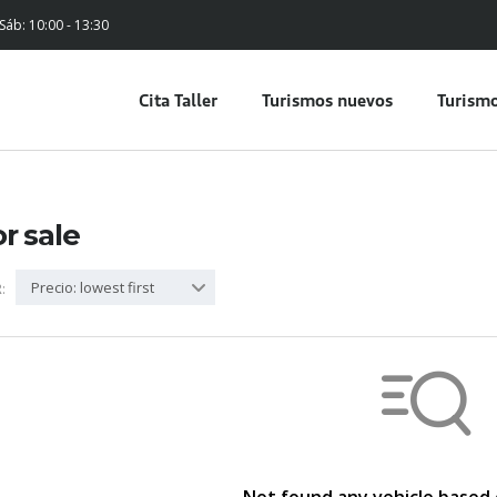
 Sáb: 10:00 - 13:30
Cita Taller
Turismos nuevos
Turismo
or sale
Precio: lowest first
: