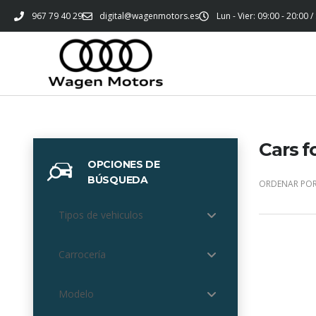
967 79 40 29
digital@wagenmotors.es
Lun - Vier: 09:00 - 20:00 /
Cars f
OPCIONES DE
BÚSQUEDA
ORDENAR POR
Tipos de vehiculos
Carrocería
Modelo