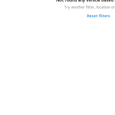
Not found any vehicle based o
Try another filter, location 
Reset filters