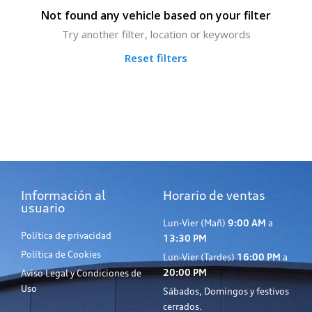
Not found any vehicle based on your filter
Try another filter, location or keywords
Reset filters
Información al
Horario de ventas
usuario
Lun-Vier (Mañ)
9:00 AM
a
Política de privacidad
13:30 PM
Política de Cookies
Lun-Vier (Tardes)
16:00 PM
a
20:00 PM
Aviso Legal y Condiciones de
Uso
Sábados, Domingos y festivos
cerrados.