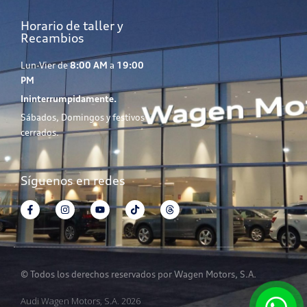
Horario de taller y
Recambios
Lun-Vier de
8:00 AM
a
19:00
PM
Ininterrumpidamente.
Sábados, Domingos y festivos
cerrados.
Síguenos en redes
© Todos los derechos reservados por Wagen Motors, S.A.
Audi Wagen Motors, S.A. 2026