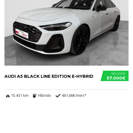
82.251€
AUDI A5 BLACK LINE EDITION E-HYBRID
57.000€
15.431 km
Híbrido
461,66€/mes*