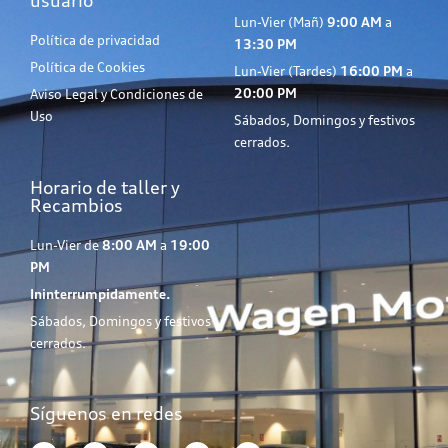
usuario
Lun-Vier (Mañ)
9:00 AM
a
Política de privacidad
13:30 PM
Política de Cookies
Lun-Vier (Tardes)
16:00 PM
a
20:00 PM
Aviso Legal y Condiciones de
Uso
Sábados, Domingos y festivos
cerrados.
Horario de taller y
Recambios
Lun-Vier de
8:00 AM
a
19:00
PM
Ininterrumpidamente.
Sábados, Domingos y festivos
cerrados.
Síguenos en redes