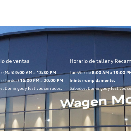
io de ventas
Horario de taller y Reca
er (Mañ)
9:00 AM
a
13:30 PM
Lun-Vier de
8:00 AM
a
19:00 P
er (Tardes)
16:00 PM
a
20:00 PM
Ininterrumpidamente.
s, Domingos y festivos cerrados.
Sábados, Domingos y festivos c