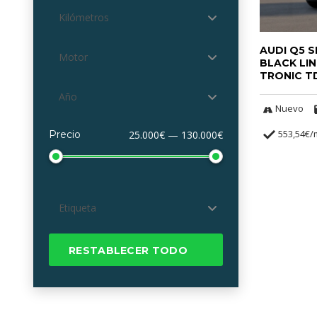
Kilómetros
AUDI Q5 
Motor
BLACK LI
TRONIC T
Año
Nuevo
553,54€
Precio
25.000€ — 130.000€
Etiqueta
RESTABLECER TODO