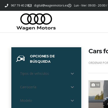
967 79 40 29
digital@wagenmotors.es
Lun - Vier: 09:00 - 20:00 /
Cars f
OPCIONES DE
BÚSQUEDA
ORDENAR POR
Tipos de vehiculos
10
Carrocería
Modelo