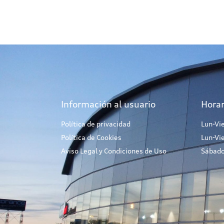
Información al usuario
Horar
Política de privacidad
Lun-Vi
Política de Cookies
Lun-Vi
Aviso Legal y Condiciones de Uso
Sábado