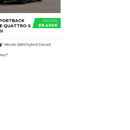
SPORTBACK
86.501€
69.400€
NE QUATTRO S
DI
Híbrido (Mild hybrid Diésel)
/mes*