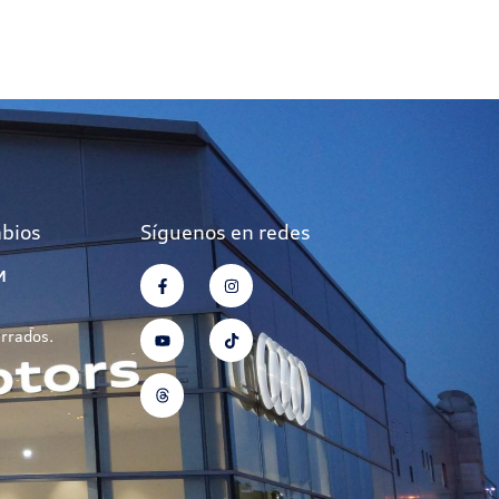
mbios
Síguenos en redes
M
errados.