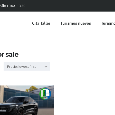
 Sáb: 10:00 - 13:30
Cita Taller
Turismos nuevos
Turismo
or sale
Precio: lowest first
: