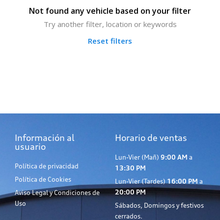
Not found any vehicle based on your filter
Try another filter, location or keywords
Reset filters
Información al
Horario de ventas
usuario
Lun-Vier (Mañ)
9:00 AM
a
Política de privacidad
13:30 PM
Política de Cookies
Lun-Vier (Tardes)
16:00 PM
a
20:00 PM
Aviso Legal y Condiciones de
Uso
Sábados, Domingos y festivos
cerrados.