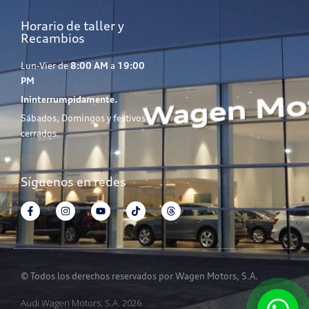
Horario de taller y
Recambios
Lun-Vier de
8:00 AM
a
19:00
PM
Ininterrumpidamente.
Sábados, Domingos y festivos
cerrados.
Síguenos en redes
© Todos los derechos reservados por Wagen Motors, S.A.
Audi Wagen Motors, S.A. 2026