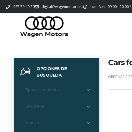
967 79 40 29
digital@wagenmotors.es
Lun - Vier: 09:00 - 20:00 /
Cars f
OPCIONES DE
BÚSQUEDA
ORDENAR POR
Tipos de vehiculos
Carrocería
Modelo