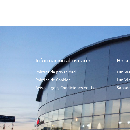
Información al usuario
Horar
Política de privacidad
Lun-Vi
Política de Cookies
Lun-Vi
Aviso Legal y Condiciones de Uso
Sábado