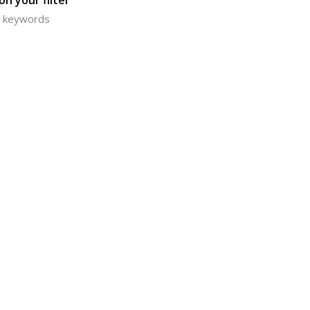
n your filter
or keywords