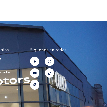
mbios
Síguenos en redes
M
errados.