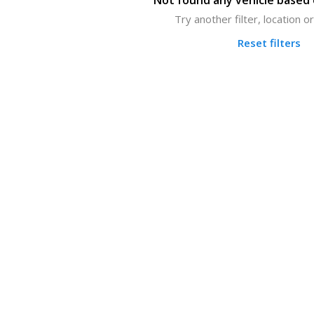
Not found any vehicle based o
Try another filter, location 
Reset filters