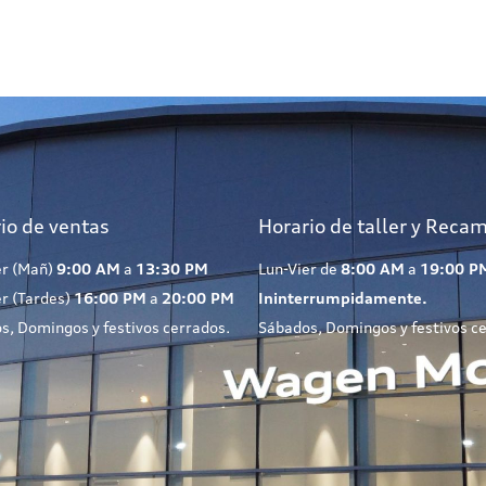
io de ventas
Horario de taller y Reca
er (Mañ)
9:00 AM
a
13:30 PM
Lun-Vier de
8:00 AM
a
19:00 P
er (Tardes)
16:00 PM
a
20:00 PM
Ininterrumpidamente.
s, Domingos y festivos cerrados.
Sábados, Domingos y festivos c