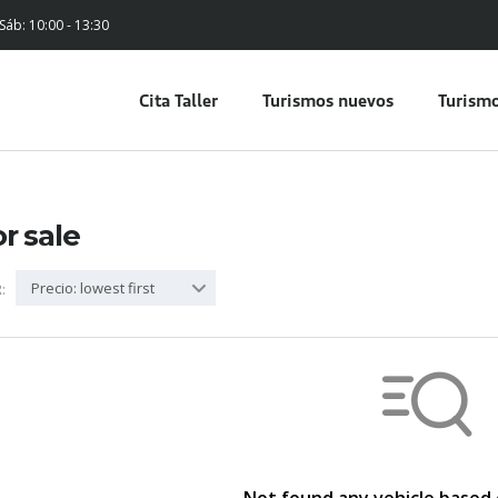
 Sáb: 10:00 - 13:30
Cita Taller
Turismos nuevos
Turismo
or sale
Precio: lowest first
: