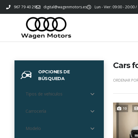
967 79 40 29
digital@wagenmotors.es
Lun - Vier: 09:00 - 20:00 /
Cars f
OPCIONES DE
BÚSQUEDA
ORDENAR POR
Tipos de vehiculos
10
Carrocería
Modelo