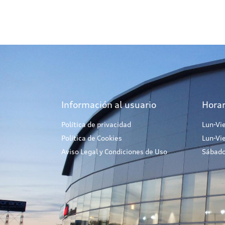
Información al usuario
Horar
Política de privacidad
Lun-Vi
Política de Cookies
Lun-Vi
Aviso Legal y Condiciones de Uso
Sábado