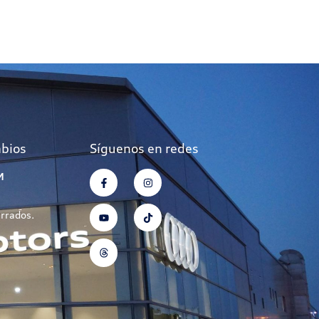
mbios
Síguenos en redes
M
errados.