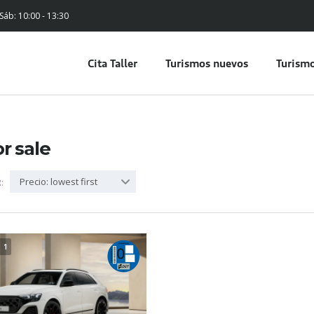
 Sáb: 10:00 - 13:30
Cita Taller
Turismos nuevos
Turismo
or sale
Precio: lowest first
:
1