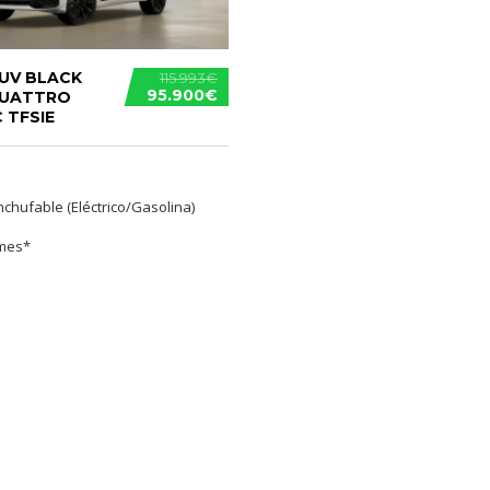
SUV BLACK
115.993€
95.900€
QUATTRO
 TFSIE
nchufable (Eléctrico/Gasolina)
/mes*