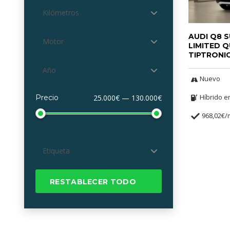
Kilómetros
AUDI Q8 
Motor
LIMITED 
TIPTRONIC
Año
Nuevo
Híbrido e
Precio
25.000€ — 130.000€
968,02€
Etiqueta
RESTABLECER TODO