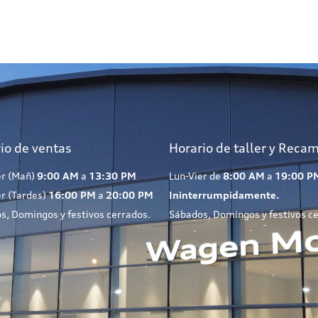
io de ventas
Horario de taller y Reca
er (Mañ)
9:00 AM
a
13:30 PM
Lun-Vier de
8:00 AM
a
19:00 P
er (Tardes)
16:00 PM
a
20:00 PM
Ininterrumpidamente.
s, Domingos y festivos cerrados.
Sábados, Domingos y festivos c