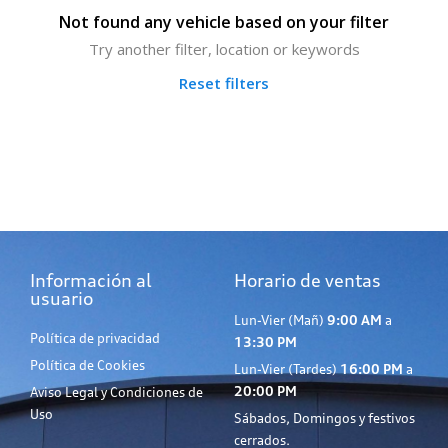
Not found any vehicle based on your filter
Try another filter, location or keywords
Reset filters
Información al
Horario de ventas
usuario
Lun-Vier (Mañ)
9:00 AM
a
Política de privacidad
13:30 PM
Política de Cookies
Lun-Vier (Tardes)
16:00 PM
a
20:00 PM
Aviso Legal y Condiciones de
Uso
Sábados, Domingos y festivos
cerrados.