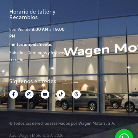
Horario de taller y
Recambios
Lun-Vier de
8:00 AM
a
19:00
PM
Ininterrumpidamente.
Sábados, Domingos y festivos
cerrados.
Síguenos en redes
© Todos los derechos reservados por Wagen Motors, S.A.
Audi Wagen Motors, S.A. 2026