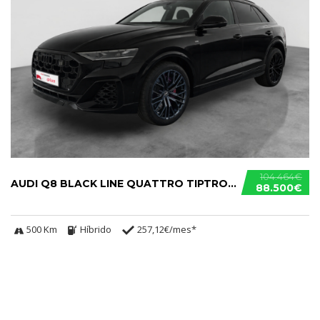
104.464€
AUDI Q8 BLACK LINE QUATTRO TIPTRONIC 290KW TFSIE
88.500€
500 Km
Híbrido
257,12€/mes*