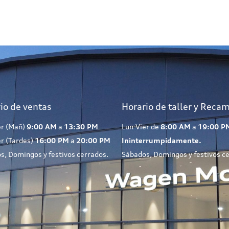
io de ventas
Horario de taller y Reca
er (Mañ)
9:00 AM
a
13:30 PM
Lun-Vier de
8:00 AM
a
19:00 P
er (Tardes)
16:00 PM
a
20:00 PM
Ininterrumpidamente.
s, Domingos y festivos cerrados.
Sábados, Domingos y festivos c