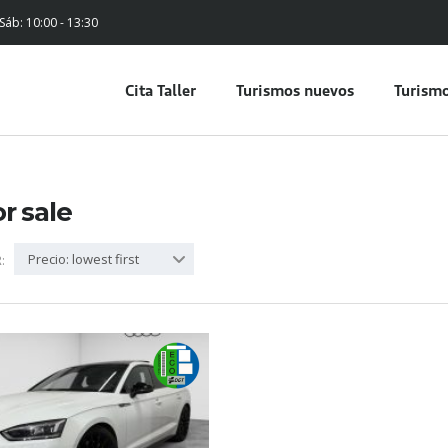
 Sáb: 10:00 - 13:30
Cita Taller
Turismos nuevos
Turismo
or sale
Precio: lowest first
: