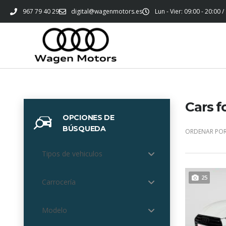
967 79 40 29
digital@wagenmotors.es
Lun - Vier: 09:00 - 20:00 /
Cars f
OPCIONES DE
BÚSQUEDA
ORDENAR POR
Tipos de vehiculos
25
Carrocería
Modelo