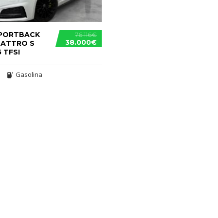
SPORTBACK
76.116€
38.000€
UATTRO S
 TFSI
Gasolina