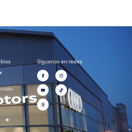
mbios
Síguenos en redes
M
errados.