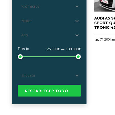
Kilómetros
AUDI A5 
Motor
SPORT Q
TRONIC 45
Año
71.200 km
Precio
25.000€ — 130.000€
Etiqueta
RESTABLECER TODO