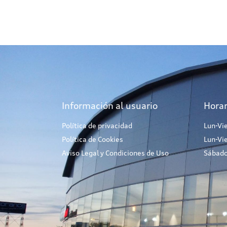
Información al usuario
Horar
Política de privacidad
Lun-Vi
Política de Cookies
Lun-Vi
Aviso Legal y Condiciones de Uso
Sábado