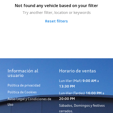
Not found any vehicle based on your filter
Try another filter, location or keywords
Reset filters
Información al
Horario de ventas
usuario
Lun-Vier (Mañ)
9:00 AM
a
Política de privacidad
13:30 PM
Política de Cookies
Lun-Vier (Tardes)
16:00 PM
a
20:00 PM
Aviso Legal y Condiciones de
Uso
Sábados, Domingos y festivos
cerrados.