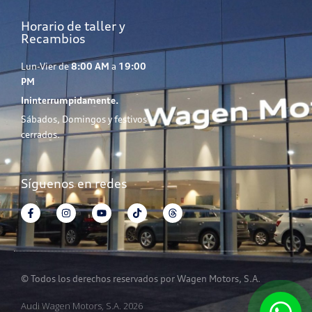
Horario de taller y
Recambios
Lun-Vier de
8:00 AM
a
19:00
PM
Ininterrumpidamente.
Sábados, Domingos y festivos
cerrados.
Síguenos en redes
© Todos los derechos reservados por Wagen Motors, S.A.
Audi Wagen Motors, S.A. 2026