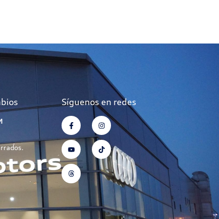
mbios
Síguenos en redes
M
errados.