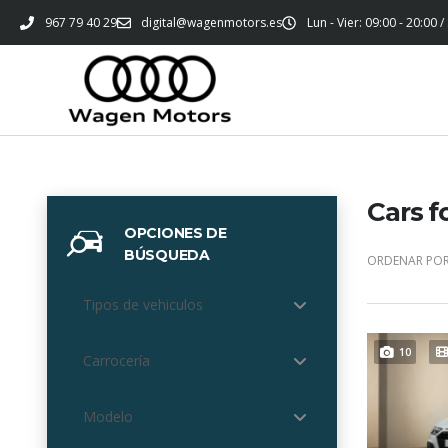
967 79 40 29
digital@wagenmotors.es
Lun - Vier: 09:00 - 20:00 /
Cars f
OPCIONES DE
BÚSQUEDA
ORDENAR POR
Tipos de vehiculos
10
Carrocería
Modelo