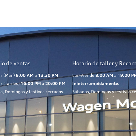
io de ventas
Horario de taller y Reca
er (Mañ)
9:00 AM
a
13:30 PM
Lun-Vier de
8:00 AM
a
19:00 P
er (Tardes)
16:00 PM
a
20:00 PM
Ininterrumpidamente.
s, Domingos y festivos cerrados.
Sábados, Domingos y festivos c