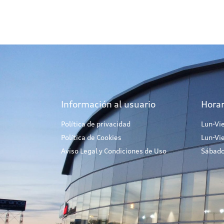
Información al usuario
Horar
Política de privacidad
Lun-Vi
Política de Cookies
Lun-Vi
Aviso Legal y Condiciones de Uso
Sábado