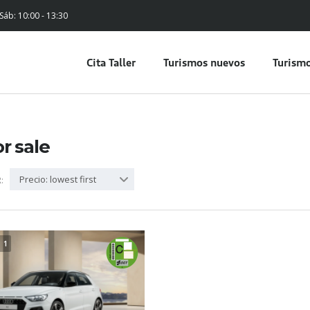
 Sáb: 10:00 - 13:30
Cita Taller
Turismos nuevos
Turismo
or sale
Precio: lowest first
:
1