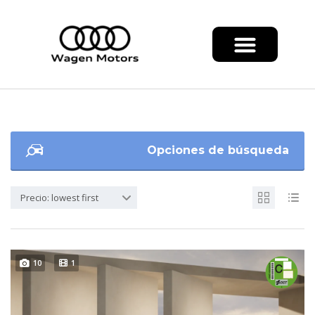
Opciones de búsqueda
Precio: lowest first
10
1