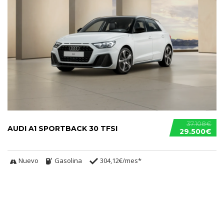
37.108€
AUDI A1 SPORTBACK 30 TFSI
29.500€
Nuevo
Gasolina
304,12€/mes*