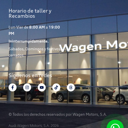
Horario de taller y
Recambios
Lun-Vier de
8:00 AM
a
19:00
PM
Ininterrumpidamente.
Sábados, Domingos y festivos
cerrados.
Síguenos en redes
© Todos los derechos reservados por Wagen Motors, S.A.
Audi Wagen Motors, S.A. 2026