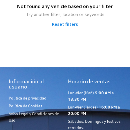
Not found any vehicle based on your filter
Try another filter, location or keywords
Reset filters
Información al
Horario de ventas
usuario
Lun-Vier (Mañ)
9:00 AM
a
Política de privacidad
13:30 PM
Política de Cookies
Lun-Vier (Tardes)
16:00 PM
a
20:00 PM
Aviso Legal y Condiciones de
Uso
Sábados, Domingos y festivos
cerrados.