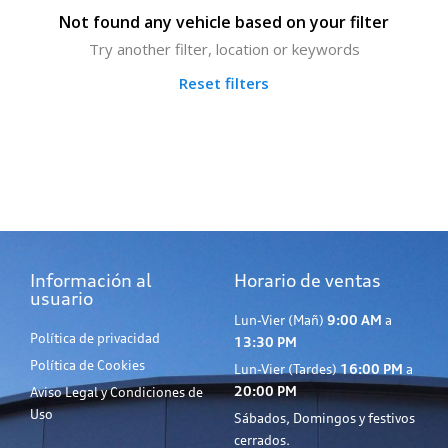
Not found any vehicle based on your filter
Try another filter, location or keywords
Reset filters
Información al
Horario de ventas
usuario
Lun-Vier (Mañ)
9:00 AM
a
Política de privacidad
13:30 PM
Política de Cookies
Lun-Vier (Tardes)
16:00 PM
a
20:00 PM
Aviso Legal y Condiciones de
Uso
Sábados, Domingos y festivos
cerrados.