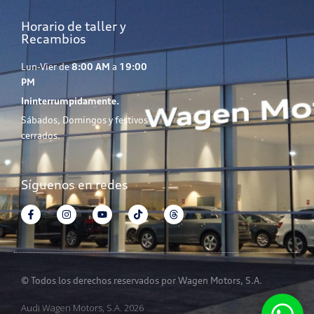
Horario de taller y
Recambios
Lun-Vier de
8:00 AM
a
19:00
PM
Ininterrumpidamente.
Sábados, Domingos y festivos
cerrados.
Síguenos en redes
© Todos los derechos reservados por Wagen Motors, S.A.
Audi Wagen Motors, S.A. 2026