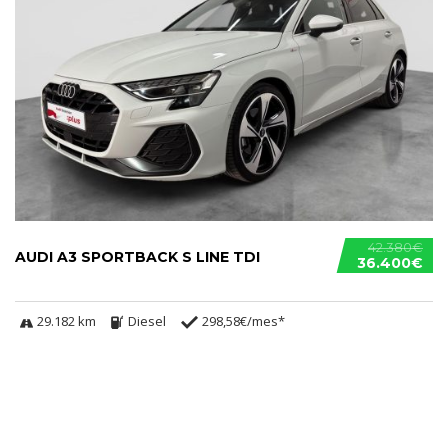
42.380€
AUDI A3 SPORTBACK S LINE TDI
36.400€
29.182 km
Diesel
298,58€/mes*