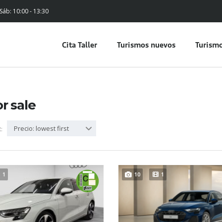
 Sáb: 10:00 - 13:30
Cita Taller
Turismos nuevos
Turismo
or sale
Precio: lowest first
:
1
10
1