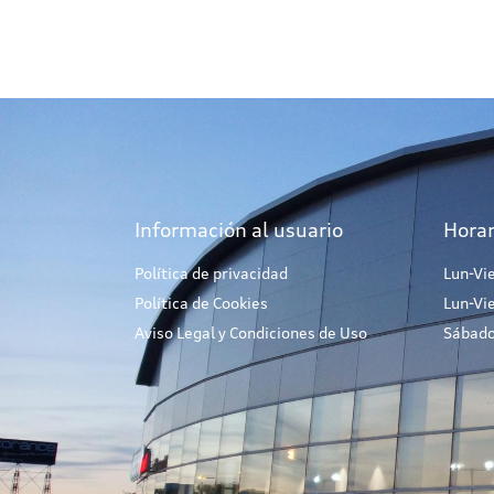
Información al usuario
Horar
Política de privacidad
Lun-Vi
Política de Cookies
Lun-Vi
Aviso Legal y Condiciones de Uso
Sábado