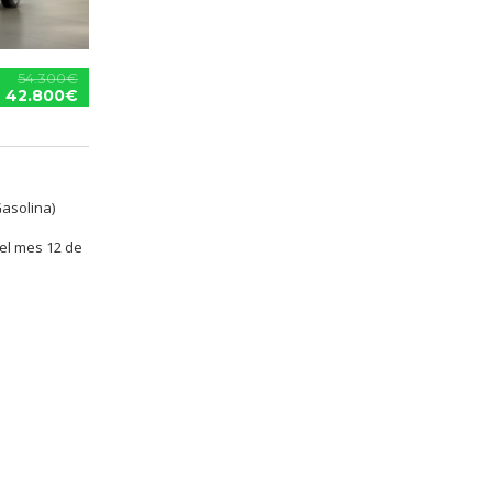
54.300€
42.800€
Gasolina)
el mes 12 de