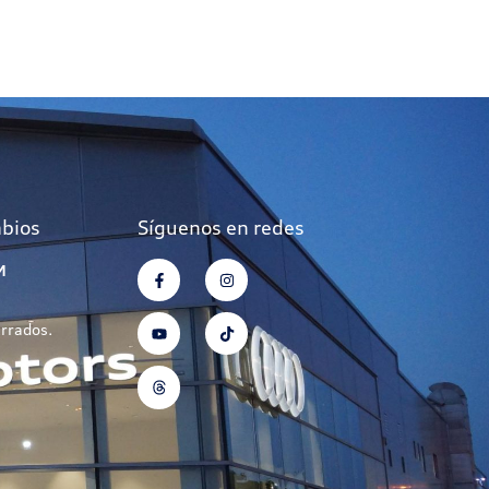
mbios
Síguenos en redes
M
errados.