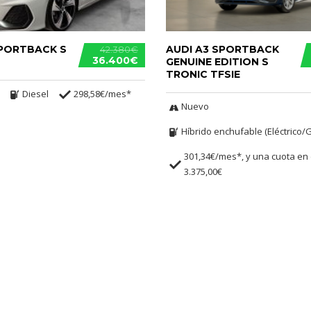
SPORTBACK S
AUDI A3 SPORTBACK
42.380€
36.400€
GENUINE EDITION S
TRONIC TFSIE
Diesel
298,58€/mes*
Nuevo
Híbrido enchufable (Eléctrico/
301,34€/mes*, y una cuota en 
3.375,00€