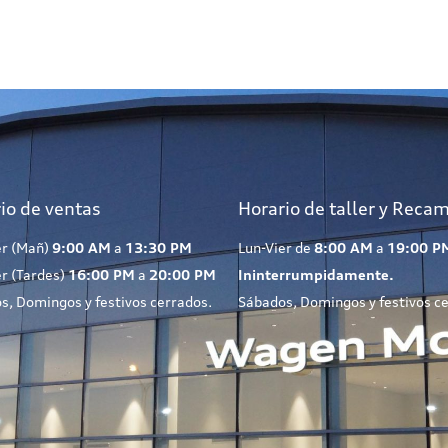
io de ventas
Horario de taller y Reca
er (Mañ)
9:00 AM
a
13:30 PM
Lun-Vier de
8:00 AM
a
19:00 P
er (Tardes)
16:00 PM
a
20:00 PM
Ininterrumpidamente.
s, Domingos y festivos cerrados.
Sábados, Domingos y festivos c