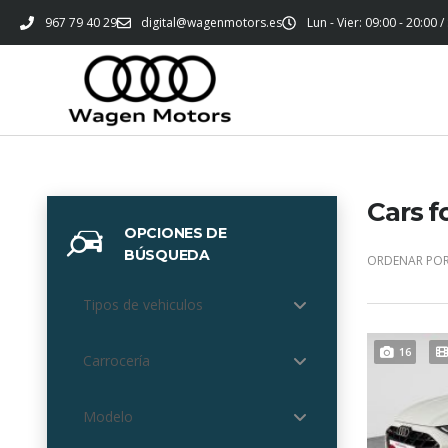
967 79 40 29
digital@wagenmotors.es
Lun - Vier: 09:00 - 20:00 /
Cars f
OPCIONES DE
BÚSQUEDA
ORDENAR POR
Tipos de vehiculos
16
Carrocería
Modelo