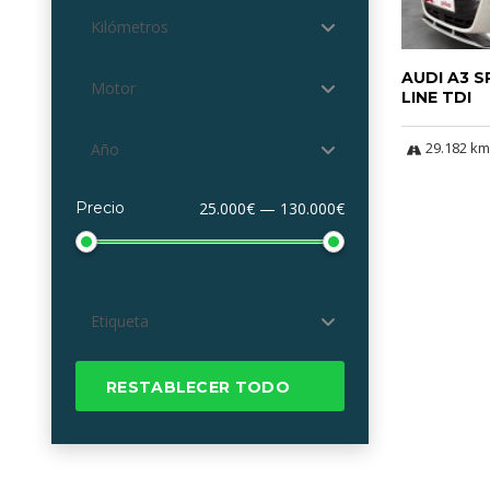
Kilómetros
AUDI A3 
Motor
LINE TDI
29.182 km
Año
Precio
25.000€ — 130.000€
Etiqueta
RESTABLECER TODO