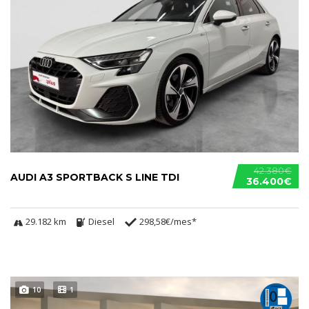
42.380€
AUDI A3 SPORTBACK S LINE TDI
36.400€
29.182 km
Diesel
298,58€/mes*
10
1