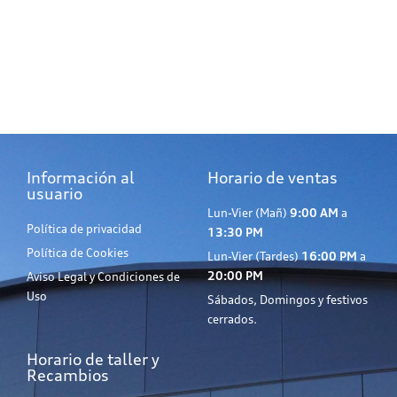
Información al
Horario de ventas
usuario
Lun-Vier (Mañ)
9:00 AM
a
Política de privacidad
13:30 PM
Política de Cookies
Lun-Vier (Tardes)
16:00 PM
a
20:00 PM
Aviso Legal y Condiciones de
Uso
Sábados, Domingos y festivos
cerrados.
Horario de taller y
Recambios