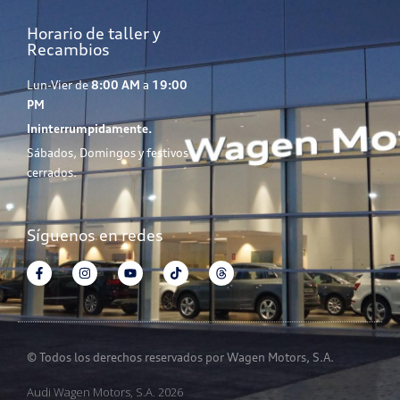
Horario de taller y
Recambios
Lun-Vier de
8:00 AM
a
19:00
PM
Ininterrumpidamente.
Sábados, Domingos y festivos
cerrados.
Síguenos en redes
© Todos los derechos reservados por Wagen Motors, S.A.
Audi Wagen Motors, S.A. 2026