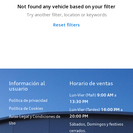
Not found any vehicle based on your filter
Try another filter, location or keywords
Reset filters
Información al
Horario de ventas
usuario
Lun-Vier (Mañ)
9:00 AM
a
Política de privacidad
13:30 PM
Política de Cookies
Lun-Vier (Tardes)
16:00 PM
a
20:00 PM
Aviso Legal y Condiciones de
Uso
Sábados, Domingos y festivos
cerrados.