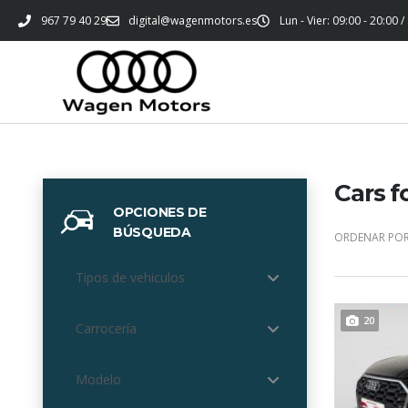
967 79 40 29
digital@wagenmotors.es
Lun - Vier: 09:00 - 20:00 /
Cars f
OPCIONES DE
BÚSQUEDA
ORDENAR POR
Tipos de vehiculos
20
Carrocería
Modelo