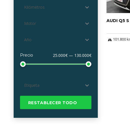
Kilómetros
AUDI Q5 S
Motor
101.800 
Año
Precio
25.000€ — 130.000€
Etiqueta
RESTABLECER TODO