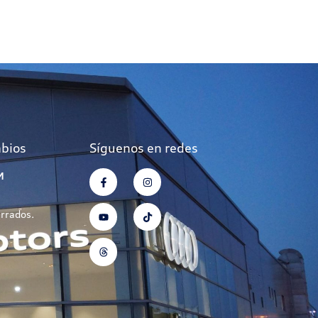
mbios
Síguenos en redes
M
errados.