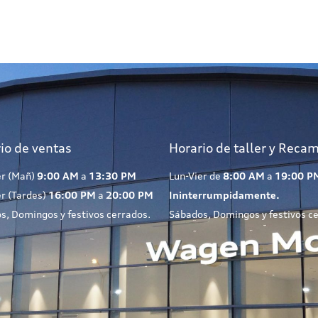
io de ventas
Horario de taller y Reca
er (Mañ)
9:00 AM
a
13:30 PM
Lun-Vier de
8:00 AM
a
19:00 P
er (Tardes)
16:00 PM
a
20:00 PM
Ininterrumpidamente.
s, Domingos y festivos cerrados.
Sábados, Domingos y festivos c