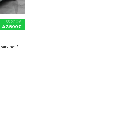
65.200€
47.500€
,84€/mes*