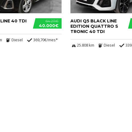
 LINE 40 TDI
AUDI Q5 BLACK LINE
64.211€
40.000€
EDITION QUATTRO S
TRONIC 40 TDI
km
Diesel
369,70€/mes*
25.808 km
Diesel
339