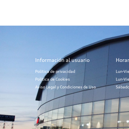
Información al usuario
Horar
Política de privacidad
Lun-Vi
Política de Cookies
Lun-Vi
Aviso Legal y Condiciones de Uso
Sábado