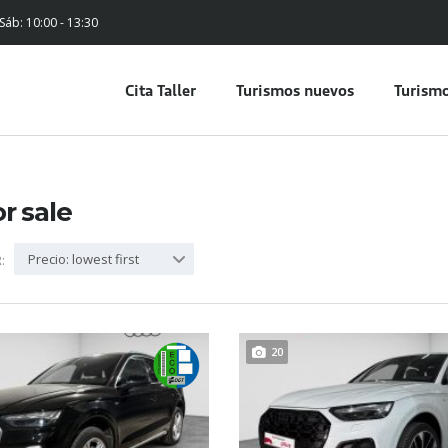
 Sáb: 10:00 - 13:30
Cita Taller
Turismos nuevos
Turismo
or sale
Precio: lowest first
:
20