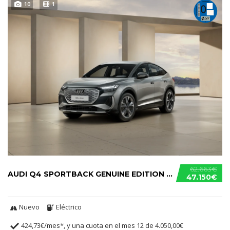
10
1
62.663€
AUDI Q4 SPORTBACK GENUINE EDITION 45 E-TRON
47.150€
Nuevo
Eléctrico
424,73€/mes*, y una cuota en el mes 12 de 4.050,00€