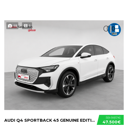
18
1
59.987€
AUDI Q4 SPORTBACK 45 GENUINE EDITION E-TRON
47.500€