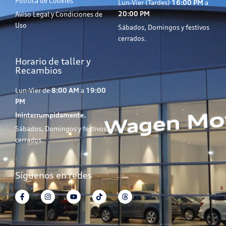
Política de Cookies
Lun-Vier (Tardes)
16:00 PM
a
20:00 PM
Aviso Legal y Condiciones de
Uso
Sábados, Domingos y festivos
cerrados.
Horario de taller y
Recambios
Lun-Vier de
8:00 AM
a
19:00
PM
Ininterrumpidamente.
Sábados, Domingos y festivos
cerrados.
Síguenos en redes