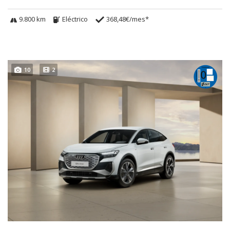
9.800 km
Eléctrico
368,48€/mes*
10
2