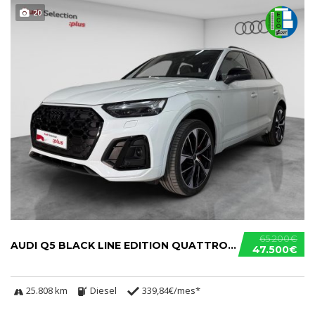
20
65.200€
AUDI Q5 BLACK LINE EDITION QUATTRO S TRONIC 40 TDI
47.500€
25.808 km
Diesel
339,84€/mes*