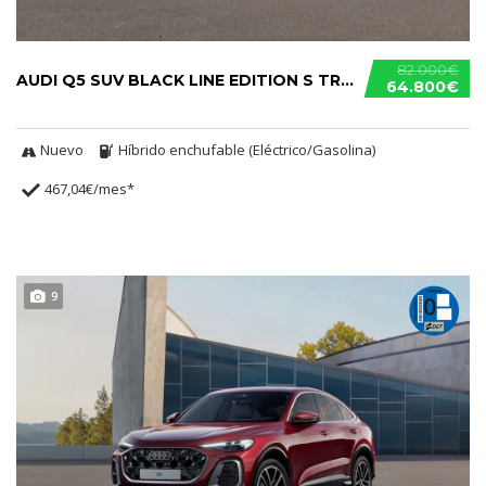
82.000€
AUDI Q5 SUV BLACK LINE EDITION S TRONIC E-HYBRID
64.800€
Nuevo
Híbrido enchufable (Eléctrico/Gasolina)
467,04€/mes*
9