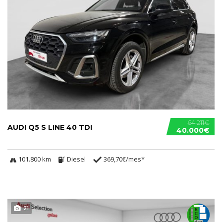
64.211€
AUDI Q5 S LINE 40 TDI
40.000€
101.800 km
Diesel
369,70€/mes*
21