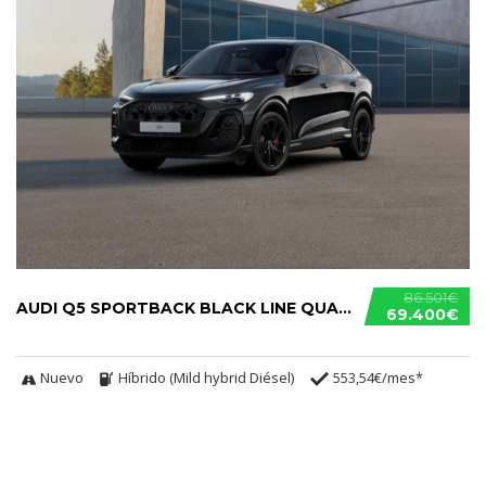
86.501€
AUDI Q5 SPORTBACK BLACK LINE QUATTRO S TRONIC TDI
69.400€
Nuevo
Híbrido (Mild hybrid Diésel)
553,54€/mes*