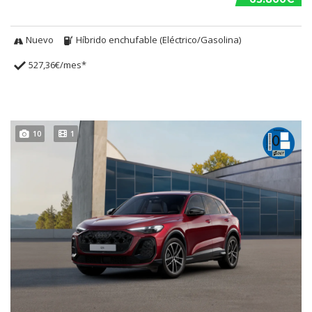
Nuevo
Híbrido enchufable (Eléctrico/Gasolina)
527,36€/mes*
10
1