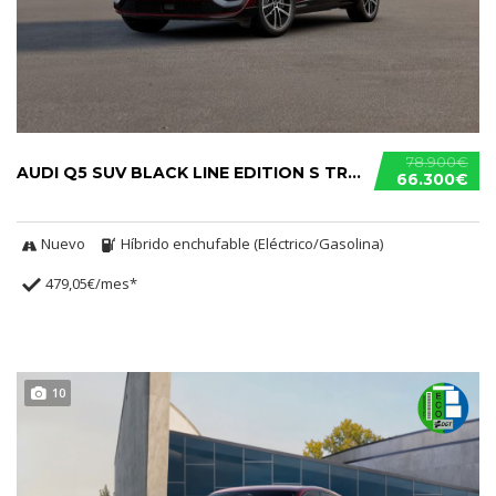
78.900€
AUDI Q5 SUV BLACK LINE EDITION S TRONIC E-HYBRID
66.300€
Nuevo
Híbrido enchufable (Eléctrico/Gasolina)
479,05€/mes*
10