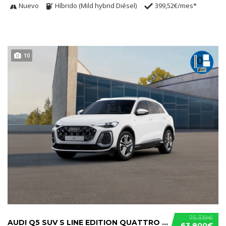
Nuevo
Híbrido (Mild hybrid Diésel)
399,52€/mes*
10
75.319€
AUDI Q5 SUV S LINE EDITION QUATTRO S TRONIC E-HYBRID
63.800€