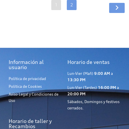
1
2
Información al
Horario de ventas
usuario
Lun-Vier (Mañ)
9:00 AM
a
Política de privacidad
13:30 PM
Política de Cookies
Lun-Vier (Tardes)
16:00 PM
a
20:00 PM
Aviso Legal y Condiciones de
Uso
Sábados, Domingos y festivos
cerrados.
Horario de taller y
Recambios