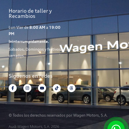
Horario de taller y
Recambios
Lun-Vier de
8:00 AM
a
19:00
PM
Ininterrumpidamente.
Sábados, Domingos y festivos
cerrados.
Síguenos en redes
© Todos los derechos reservados por Wagen Motors, S.A.
Audi Wagen Motors, S.A. 2026