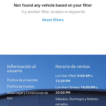
Not found any vehicle based on your filter
Try another filter, location or keywords
Reset filters
Información al
Horario de ventas
usuario
Lun-Vier (Mañ)
9:00 AM
a
Política de privacidad
13:30 PM
Política de Cookies
Lun-Vier (Tardes)
16:00 PM
a
20:00 PM
Aviso Legal y Condiciones de
Uso
Sábados, Domingos y festivos
cerrados.